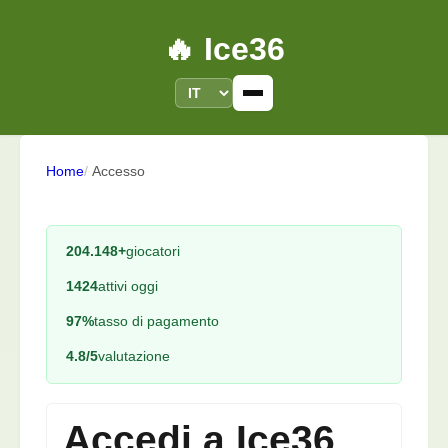
🔥 Ice36
Home
Accesso
204.148+
giocatori
1424
attivi oggi
97%
tasso di pagamento
4.8/5
valutazione
Accedi a Ice36