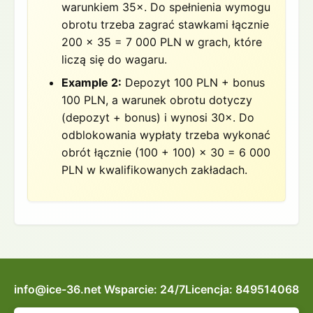
warunkiem 35×. Do spełnienia wymogu
obrotu trzeba zagrać stawkami łącznie
200 × 35 = 7 000 PLN w grach, które
liczą się do wagaru.
Example 2:
Depozyt 100 PLN + bonus
100 PLN, a warunek obrotu dotyczy
(depozyt + bonus) i wynosi 30×. Do
odblokowania wypłaty trzeba wykonać
obrót łącznie (100 + 100) × 30 = 6 000
PLN w kwalifikowanych zakładach.
info@ice-36.net
Wsparcie: 24/7
Licencja: 849514068