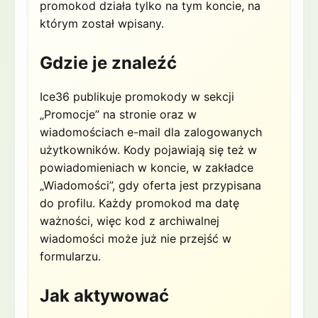
promokod działa tylko na tym koncie, na
którym został wpisany.
Gdzie je znaleźć
Ice36 publikuje promokody w sekcji
„Promocje” na stronie oraz w
wiadomościach e-mail dla zalogowanych
użytkowników. Kody pojawiają się też w
powiadomieniach w koncie, w zakładce
„Wiadomości”, gdy oferta jest przypisana
do profilu. Każdy promokod ma datę
ważności, więc kod z archiwalnej
wiadomości może już nie przejść w
formularzu.
Jak aktywować