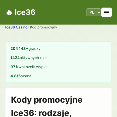
🔥 Ice36
Ice36 Casino
Kod promocyjny
204 148+
graczy
1424
aktywnych dzis
97%
wskaznik wyplat
4.8/5
ocena
Kody promocyjne
Ice36: rodzaje,