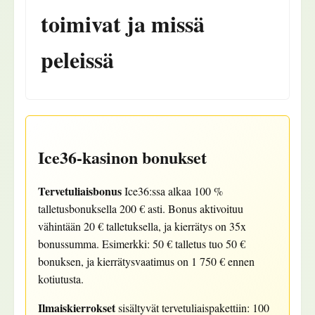
toimivat ja missä
peleissä
Ice36-kasinon bonukset
Tervetuliaisbonus
Ice36:ssa alkaa 100 %
talletusbonuksella 200 € asti. Bonus aktivoituu
vähintään 20 € talletuksella, ja kierrätys on 35x
bonussumma. Esimerkki: 50 € talletus tuo 50 €
bonuksen, ja kierrätysvaatimus on 1 750 € ennen
kotiutusta.
Ilmaiskierrokset
sisältyvät tervetuliaispakettiin: 100