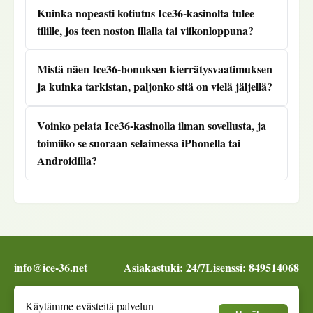
Kuinka nopeasti kotiutus Ice36-kasinolta tulee
tilille, jos teen noston illalla tai viikonloppuna?
Mistä näen Ice36-bonuksen kierrätysvaatimuksen
ja kuinka tarkistan, paljonko sitä on vielä jäljellä?
Voinko pelata Ice36-kasinolla ilman sovellusta, ja
toimiiko se suoraan selaimessa iPhonella tai
Androidilla?
info@ice-36.net
Asiakastuki: 24/7
Lisenssi: 849514068
Pelaa vastuullisesti ja aseta rajat.
Käytämme evästeitä palvelun