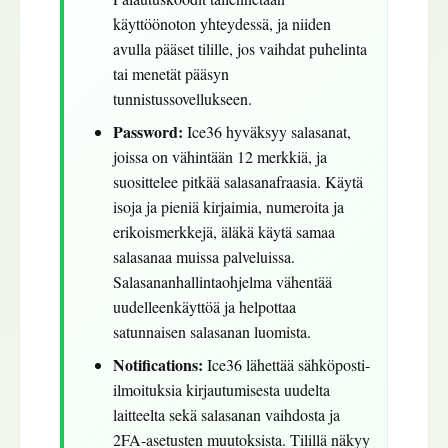
käyttöönoton yhteydessä, ja niiden
avulla pääset tilille, jos vaihdat puhelinta
tai menetät pääsyn
tunnistussovellukseen.
Password:
Ice36 hyväksyy salasanat,
joissa on vähintään 12 merkkiä, ja
suosittelee pitkää salasanafraasia. Käytä
isoja ja pieniä kirjaimia, numeroita ja
erikoismerkkejä, äläkä käytä samaa
salasanaa muissa palveluissa.
Salasananhallintaohjelma vähentää
uudelleenkäyttöä ja helpottaa
satunnaisen salasanan luomista.
Notifications:
Ice36 lähettää sähköposti-
ilmoituksia kirjautumisesta uudelta
laitteelta sekä salasanan vaihdosta ja
2FA-asetusten muutoksista. Tilillä näkyy