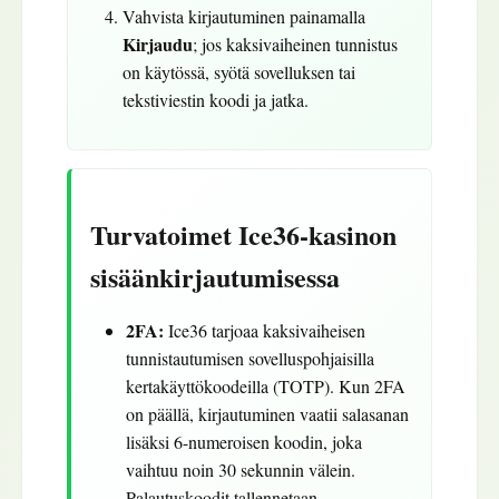
Vahvista kirjautuminen painamalla
Kirjaudu
; jos kaksivaiheinen tunnistus
on käytössä, syötä sovelluksen tai
tekstiviestin koodi ja jatka.
Turvatoimet Ice36-kasinon
sisäänkirjautumisessa
2FA:
Ice36 tarjoaa kaksivaiheisen
tunnistautumisen sovelluspohjaisilla
kertakäyttökoodeilla (TOTP). Kun 2FA
on päällä, kirjautuminen vaatii salasanan
lisäksi 6-numeroisen koodin, joka
vaihtuu noin 30 sekunnin välein.
Palautuskoodit tallennetaan