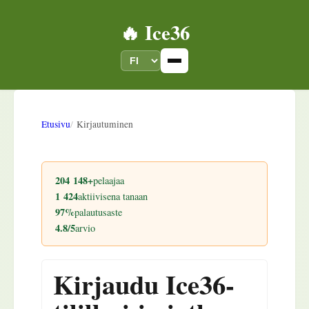
🔥 Ice36
Etusivu
Kirjautuminen
204 148+
pelaajaa
1 424
aktiivisena tanaan
97%
palautusaste
4.8/5
arvio
Kirjaudu Ice36-