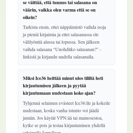
se väittää, että tunnus tai salasana on
väärin, vaikka olen varma että se on
oikein?
Tarkista ensin, ettei näppäimistö vaihda isoja
ja pieniä kirjaimia ja ettei salasanassa ole
välilyöntiä alussa tai lopussa. Sen jälkeen
vaihda salasana “Unohditko salasanan?” -
linkistä ja kirjaudu uudella salasanalla.
Miksi Ice36 heittää minut ulos tililtä heti
kirjautumisen jälkeen ja pyytää
kirjautumaan uudestaan koko ajan?
Tyhjennä selaimen evästeet Ice36:lle ja kokeile
uudestaan, koska vanha istunto voi jäädä
jumiin. Jos käytät VPN:ää tai mainosestoa,
kytke se pois ja testaa kirjautuminen yhdellä
selaimella kerrallaan.