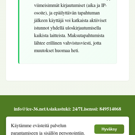
viimeisimmät kirjautumiset (aika ja IP-
osoite), ja epäilyttävän tapahtuman
jälkeen käyttäjä voi katkaista aktiiviset
istunnot yhdellä uloskirjautumisella
kaikista laitteista. Maksutapahtumista
lähtee erillinen vahvistusviesti, jotta
muutokset huomaa heti.
info@ice-36.net
Asiakastuki: 24/7
Lisenssi: 849514068
Pelaa vastuullisesti ja aseta rajat.
Käytämme evästeitä palvelun
© 2018 -
2026
Ice36.
Hyväksy
parantamiseen ja sisällön personointiin.