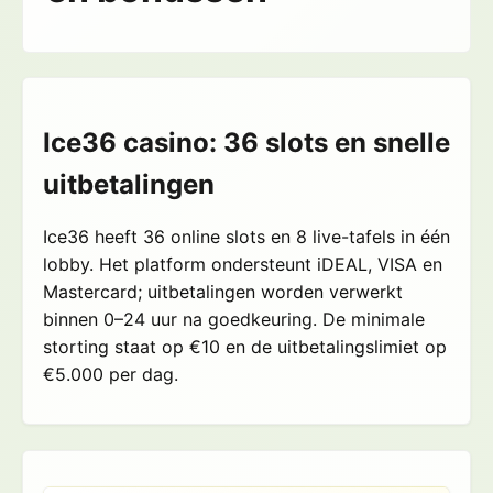
Ice36 casino: 36 slots en snelle
uitbetalingen
Ice36 heeft 36 online slots en 8 live-tafels in één
lobby. Het platform ondersteunt iDEAL, VISA en
Mastercard; uitbetalingen worden verwerkt
binnen 0–24 uur na goedkeuring. De minimale
storting staat op €10 en de uitbetalingslimiet op
€5.000 per dag.