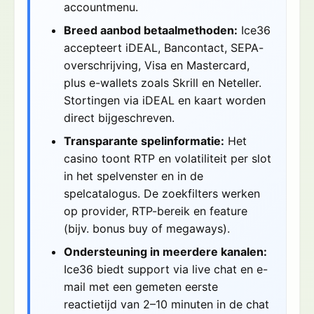
accountmenu.
Breed aanbod betaalmethoden:
Ice36
accepteert iDEAL, Bancontact, SEPA-
overschrijving, Visa en Mastercard,
plus e-wallets zoals Skrill en Neteller.
Stortingen via iDEAL en kaart worden
direct bijgeschreven.
Transparante spelinformatie:
Het
casino toont RTP en volatiliteit per slot
in het spelvenster en in de
spelcatalogus. De zoekfilters werken
op provider, RTP-bereik en feature
(bijv. bonus buy of megaways).
Ondersteuning in meerdere kanalen:
Ice36 biedt support via live chat en e-
mail met een gemeten eerste
reactietijd van 2–10 minuten in de chat