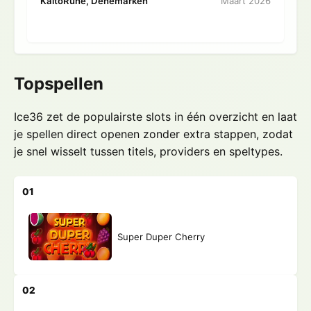
KaitoRune, Denemarken
Maart 2026
Topspellen
Ice36 zet de populairste slots in één overzicht en laat
je spellen direct openen zonder extra stappen, zodat
je snel wisselt tussen titels, providers en speltypes.
01
Super Duper Cherry
02