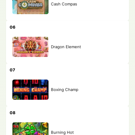
Cash Compas
06
Dragon Element
07
Boxing Champ
08
Burning Hot