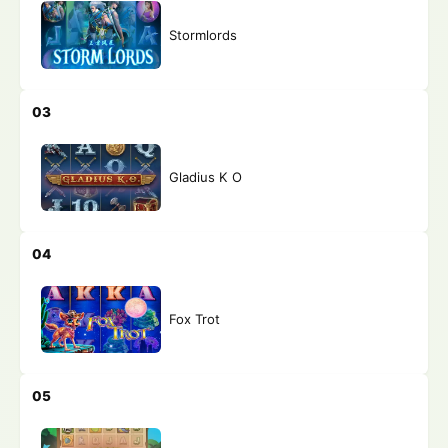
Stormlords
03
Gladius K O
04
Fox Trot
05