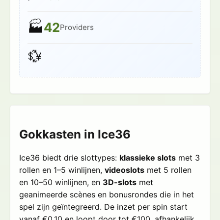
🏭
42
Providers
💱
Gokkasten in Ice36
Ice36 biedt drie slottypes:
klassieke slots
met 3
rollen en 1–5 winlijnen,
videoslots
met 5 rollen
en 10–50 winlijnen, en
3D-slots
met
geanimeerde scènes en bonusrondes die in het
spel zijn geïntegreerd. De inzet per spin start
vanaf €0,10 en loopt door tot €100, afhankelijk