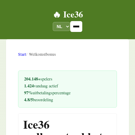
🔥 Ice36
Start
Welkomstbonus
204.148+
spelers
1.424
vandaag actief
97%
uitbetalingspercentage
4.8/5
beoordeling
Ice36