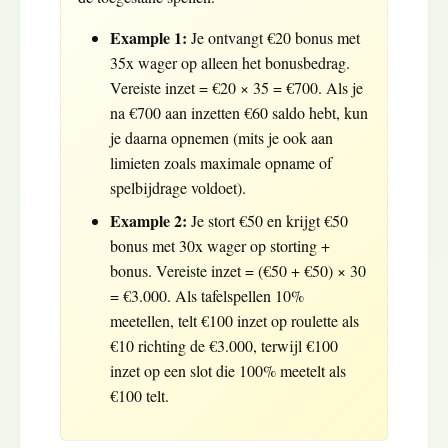
Example 1:
Je ontvangt €20 bonus met
35x wager op alleen het bonusbedrag.
Vereiste inzet = €20 × 35 = €700. Als je
na €700 aan inzetten €60 saldo hebt, kun
je daarna opnemen (mits je ook aan
limieten zoals maximale opname of
spelbijdrage voldoet).
Example 2:
Je stort €50 en krijgt €50
bonus met 30x wager op storting +
bonus. Vereiste inzet = (€50 + €50) × 30
= €3.000. Als tafelspellen 10%
meetellen, telt €100 inzet op roulette als
€10 richting de €3.000, terwijl €100
inzet op een slot die 100% meetelt als
€100 telt.