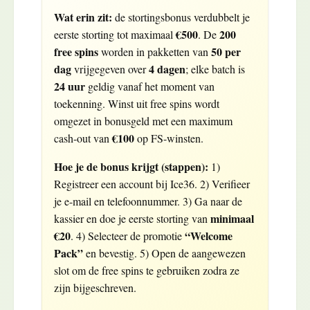
Wat erin zit:
de stortingsbonus verdubbelt je
€500
200
eerste storting tot maximaal
. De
free spins
50 per
worden in pakketten van
dag
4 dagen
vrijgegeven over
; elke batch is
24 uur
geldig vanaf het moment van
toekenning. Winst uit free spins wordt
omgezet in bonusgeld met een maximum
€100
cash-out van
op FS-winsten.
Hoe je de bonus krijgt (stappen):
1)
Registreer een account bij Ice36. 2) Verifieer
je e-mail en telefoonnummer. 3) Ga naar de
minimaal
kassier en doe je eerste storting van
€20
“Welcome
. 4) Selecteer de promotie
Pack”
en bevestig. 5) Open de aangewezen
slot om de free spins te gebruiken zodra ze
zijn bijgeschreven.