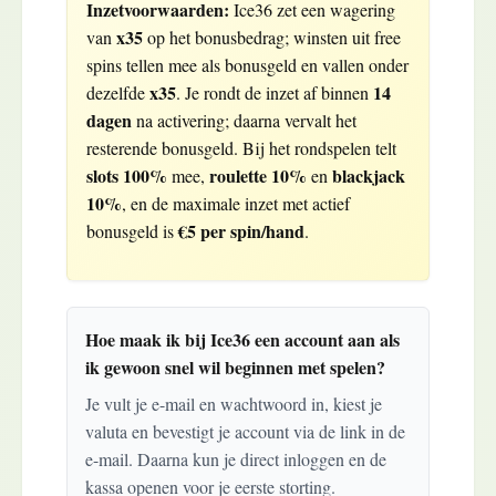
Inzetvoorwaarden:
Ice36 zet een wagering
x35
van
op het bonusbedrag; winsten uit free
spins tellen mee als bonusgeld en vallen onder
x35
14
dezelfde
. Je rondt de inzet af binnen
dagen
na activering; daarna vervalt het
resterende bonusgeld. Bij het rondspelen telt
slots 100%
roulette 10%
blackjack
mee,
en
10%
, en de maximale inzet met actief
€5 per spin/hand
bonusgeld is
.
Hoe maak ik bij Ice36 een account aan als
ik gewoon snel wil beginnen met spelen?
Je vult je e-mail en wachtwoord in, kiest je
valuta en bevestigt je account via de link in de
e-mail. Daarna kun je direct inloggen en de
kassa openen voor je eerste storting.