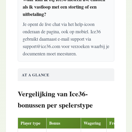
als ik vastloop met een storting of een
uitbetaling?
Je opent de live chat via het help-icoon
onderaan de pagina, ook op mobiel. Ice36
gebruikt daarnaast e-mail support via
support@ice36.com
voor verzoeken waarbij je
documenten moet meesturen.
AT A GLANCE
Vergelijking van Ice36-
bonussen per spelerstype
Player type
Bonus
Wagering
Free Spins