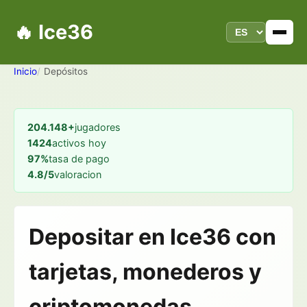
🔥 Ice36
Inicio
Depósitos
204.148+
jugadores
1424
activos hoy
97%
tasa de pago
4.8/5
valoracion
Depositar en Ice36 con
tarjetas, monederos y
criptomonedas