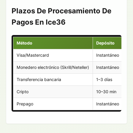
Plazos De Procesamiento De
Pagos En Ice36
Método
Depósito
Ret
Visa/Mastercard
Instantáneo
1–5
Monedero electrónico (Skrill/Neteller)
Instantáneo
0–
Transferencia bancaria
1–3 días
3–7
Cripto
10–30 min
10
Prepago
Instantáneo
No 