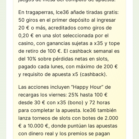
En tragaperras, Ice36 añade tiradas gratis:
50 giros en el primer depósito al ingresar
20 € o más, acreditados como giros de
0,20 € en una slot seleccionada por el
casino, con ganancias sujetas a x35 y tope
de retiro de 100 €. El cashback semanal es
del 10% sobre pérdidas netas en slots,
pagado cada lunes, con máximo de 200 €
y requisito de apuesta x5 (cashback).
Las acciones incluyen “Happy Hour” de
recargas los viernes: 25% hasta 100 €
desde 30 € con x35 (bono) y 72 horas
para completar la apuesta. Ice36 también
lanza torneos de slots con botes de 2.000
€ a 10.000 €, donde puntúan las apuestas
con dinero real y los premios se pagan