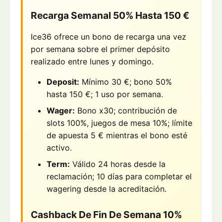
Recarga Semanal 50% Hasta 150 €
Ice36 ofrece un bono de recarga una vez
por semana sobre el primer depósito
realizado entre lunes y domingo.
Deposit:
Mínimo 30 €; bono 50%
hasta 150 €; 1 uso por semana.
Wager:
Bono x30; contribución de
slots 100%, juegos de mesa 10%; límite
de apuesta 5 € mientras el bono esté
activo.
Term:
Válido 24 horas desde la
reclamación; 10 días para completar el
wagering desde la acreditación.
Cashback De Fin De Semana 10%