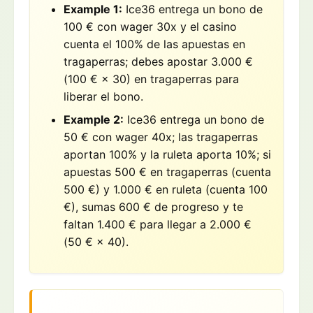
Example 1:
Ice36 entrega un bono de
100 € con wager 30x y el casino
cuenta el 100% de las apuestas en
tragaperras; debes apostar 3.000 €
(100 € × 30) en tragaperras para
liberar el bono.
Example 2:
Ice36 entrega un bono de
50 € con wager 40x; las tragaperras
aportan 100% y la ruleta aporta 10%; si
apuestas 500 € en tragaperras (cuenta
500 €) y 1.000 € en ruleta (cuenta 100
€), sumas 600 € de progreso y te
faltan 1.400 € para llegar a 2.000 €
(50 € × 40).