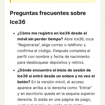
Preguntas frecuentes sobre
Ice36
¿Cómo me registro en Ice36 desde el
móvil sin perder tiempo?
Abre Ice36, toca
“Registrarse”, elige correo o teléfono y
confirma el código. Después completa el
perfil con nombre y fecha de nacimiento
para desbloquear depósitos y retiros.
¿Dónde encuentro el inicio de sesión de
Ice36 si entré desde un enlace y no veo el
botón?
En la versión móvil, el acceso
aparece arriba a la derecha como “Entrar”
y en escritorio queda en la esquina superior
derecha. Si estás en una página de juego,