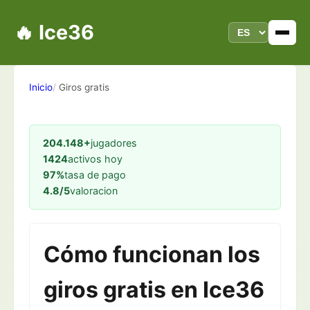
🔥 Ice36
Inicio
Giros gratis
204.148+
jugadores
1424
activos hoy
97%
tasa de pago
4.8/5
valoracion
Cómo funcionan los
giros gratis en Ice36