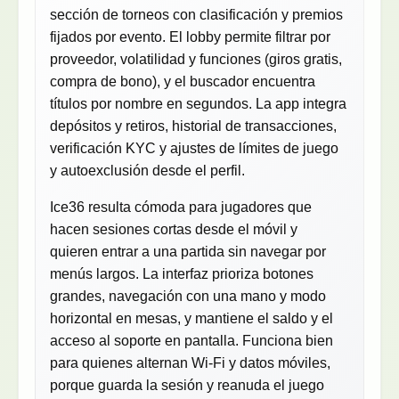
sección de torneos con clasificación y premios
fijados por evento. El lobby permite filtrar por
proveedor, volatilidad y funciones (giros gratis,
compra de bono), y el buscador encuentra
títulos por nombre en segundos. La app integra
depósitos y retiros, historial de transacciones,
verificación KYC y ajustes de límites de juego
y autoexclusión desde el perfil.
Ice36 resulta cómoda para jugadores que
hacen sesiones cortas desde el móvil y
quieren entrar a una partida sin navegar por
menús largos. La interfaz prioriza botones
grandes, navegación con una mano y modo
horizontal en mesas, y mantiene el saldo y el
acceso al soporte en pantalla. Funciona bien
para quienes alternan Wi‑Fi y datos móviles,
porque guarda la sesión y reanuda el juego