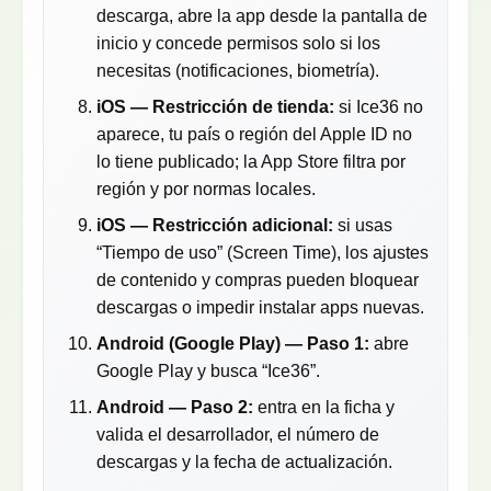
descarga, abre la app desde la pantalla de
inicio y concede permisos solo si los
necesitas (notificaciones, biometría).
iOS — Restricción de tienda:
si Ice36 no
aparece, tu país o región del Apple ID no
lo tiene publicado; la App Store filtra por
región y por normas locales.
iOS — Restricción adicional:
si usas
“Tiempo de uso” (Screen Time), los ajustes
de contenido y compras pueden bloquear
descargas o impedir instalar apps nuevas.
Android (Google Play) — Paso 1:
abre
Google Play y busca “Ice36”.
Android — Paso 2:
entra en la ficha y
valida el desarrollador, el número de
descargas y la fecha de actualización.