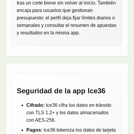
tras un corte breve sin volver al inicio. También
encaja para usuarios que gestionan
presupuesto: el perfil deja fijar límites diarios o
semanales y consultar el resumen de apuestas
y resultados en la misma app.
Seguridad de la app Ice36
Cifrado:
Ice36 cifra los datos en tránsito
con TLS 1.2+ y los datos almacenados
con AES-256.
Pagos:
Ice36 tokeniza los datos de tarjeta