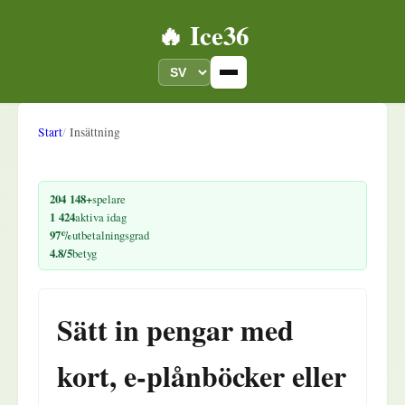
🔥 Ice36
Start
Insättning
204 148+
spelare
1 424
aktiva idag
97%
utbetalningsgrad
4.8/5
betyg
Sätt in pengar med
kort, e-plånböcker eller