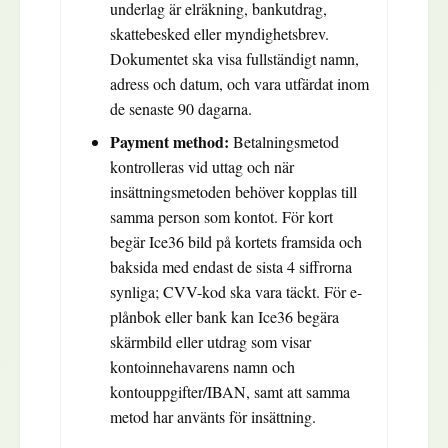
underlag är elräkning, bankutdrag,
skattebesked eller myndighetsbrev.
Dokumentet ska visa fullständigt namn,
adress och datum, och vara utfärdat inom
de senaste 90 dagarna.
Payment method:
Betalningsmetod
kontrolleras vid uttag och när
insättningsmetoden behöver kopplas till
samma person som kontot. För kort
begär Ice36 bild på kortets framsida och
baksida med endast de sista 4 siffrorna
synliga; CVV-kod ska vara täckt. För e-
plånbok eller bank kan Ice36 begära
skärmbild eller utdrag som visar
kontoinnehavarens namn och
kontouppgifter/IBAN, samt att samma
metod har använts för insättning.