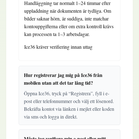
Handläggning tar normalt 1–24 timmar efter
uppladdning när dokumenten är tydliga. Om
bilder saknar hörn, är suddiga, inte matchar
kontouppgifterna eller om extra kontroll krävs
kan processen ta 1–3 arbetsdagar.
Ice36 kräver verifiering innan uttag
Hur registrerar jag mig på Ice36 från
mobilen utan att det tar lång tid?
Öppna Ice36, tryck på “Registrera”, fyll i e-
post eller telefonnummer och välj ett lösenord.
Bekräfta kontot via länken i mejlet eller koden
via sms och logga in direkt.
Måste jag verifiera min e-post eller mitt