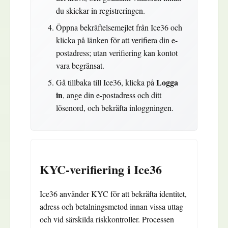
du skickar in registreringen.
Öppna bekräftelsemejlet från Ice36 och
klicka på länken för att verifiera din e-
postadress; utan verifiering kan kontot
vara begränsat.
Logga
Gå tillbaka till Ice36, klicka på
in
, ange din e-postadress och ditt
lösenord, och bekräfta inloggningen.
KYC-verifiering i Ice36
Ice36 använder KYC för att bekräfta identitet,
adress och betalningsmetod innan vissa uttag
och vid särskilda riskkontroller. Processen