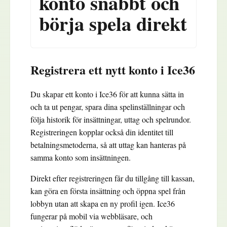
konto snabbt och
börja spela direkt
Registrera ett nytt konto i Ice36
Du skapar ett konto i Ice36 för att kunna sätta in
och ta ut pengar, spara dina spelinställningar och
följa historik för insättningar, uttag och spelrundor.
Registreringen kopplar också din identitet till
betalningsmetoderna, så att uttag kan hanteras på
samma konto som insättningen.
Direkt efter registreringen får du tillgång till kassan,
kan göra en första insättning och öppna spel från
lobbyn utan att skapa en ny profil igen. Ice36
fungerar på mobil via webbläsare, och