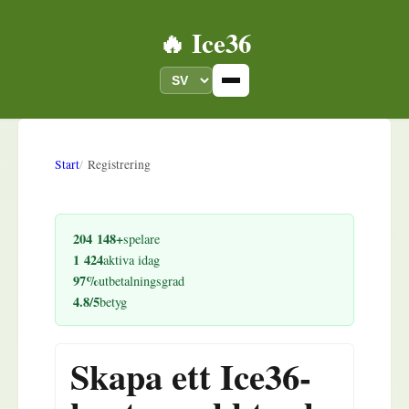
🔥 Ice36
Start
Registrering
204 148+
spelare
1 424
aktiva idag
97%
utbetalningsgrad
4.8/5
betyg
Skapa ett Ice36-