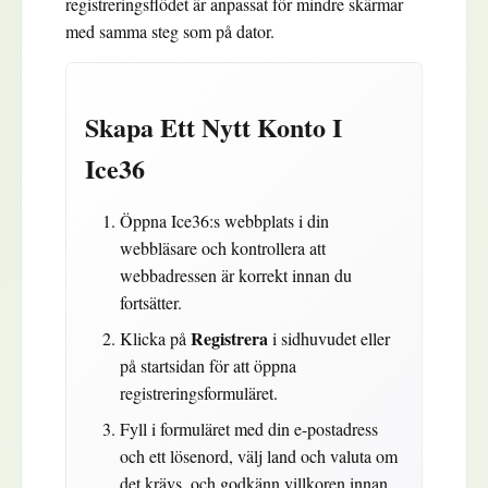
registreringsflödet är anpassat för mindre skärmar
med samma steg som på dator.
Skapa Ett Nytt Konto I
Ice36
Öppna Ice36:s webbplats i din
webbläsare och kontrollera att
webbadressen är korrekt innan du
fortsätter.
Registrera
Klicka på
i sidhuvudet eller
på startsidan för att öppna
registreringsformuläret.
Fyll i formuläret med din e-postadress
och ett lösenord, välj land och valuta om
det krävs, och godkänn villkoren innan