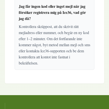
Jag får ingen kod eller inget mejl när jag
försöker registrera mig på Ice36, vad gör
jag då?
Kontrollera skräppost, att du skrivit rätt
mejladress eller nummer, och begär en ny kod
efter 1–2 minuter. Om det fortfarande inte
kommer något, byt metod mellan mejl och sms
eller kontakta Ice36-supporten och be dem
kontrollera att kontot inte fastnat i
bekräftelsen.